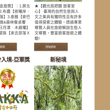
金旅獎】：1.屏北
★【觀光局把關 旅客安
2.布農【依曦岸．
心】 臺灣的自然生態與人
落】3.泰雅【麥巴
文之美具有獨特性且有許多
情&森林餐桌饗
值得探索之體驗，透過專業
【日月潭．木屐囒】
導覽人員在旅遊解說生態人
.鄒族【來吉部落Ｘ
文導覽，豐富遊客旅遊之體
驗!
re
more
入境-亞軍獎
新秘境