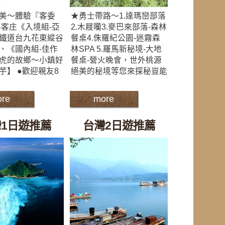
美～體驗『客委
★勇士帶路～1.達瑪巒部落
24客庄《入境組-亞
2.木屐囒3.麥巴來部落-森林
鐵道台九花東縱谷
餐桌4.侏羅紀公園-迷霧森
、《國內組-佳作
林SPA 5.羅馬新秘境-大地
虎的故鄉～小鎮好
餐桌-營火晚會，世外桃源
芋】 ●歡迎親友8
絕美的秘境等您來探秘豈能
re
more
1日遊推薦
台灣2日遊推薦