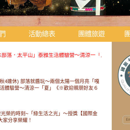
們
活動總表
團體旅遊
落．太平山」泰雅生活體驗營～清涼一「夏」《※歡迎親朋好
27(中秋4連休) 部落就醬玩～兩個太陽一個月亮「嘎
活體驗營～清涼一「夏」《※歡迎親朋好友６
見證光榮的時刻~「綠生活之光」～授獎【國際金
大家分享榮耀！