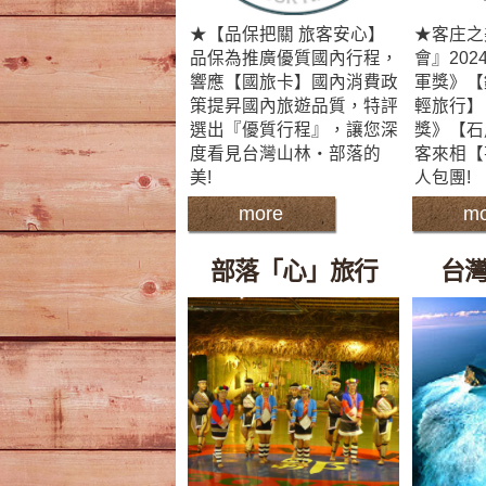
★【品保把關 旅客安心】
★客庄之
品保為推廣優質國內行程，
會』20
響應【國旅卡】國內消費政
軍獎》【
策提昇國內旅遊品質，特評
輕旅行】
選出『優質行程』，讓您深
獎》【石
度看見台灣山林‧部落的
客來相【
美!
人包團!
more
mo
部落「心」旅行
台灣