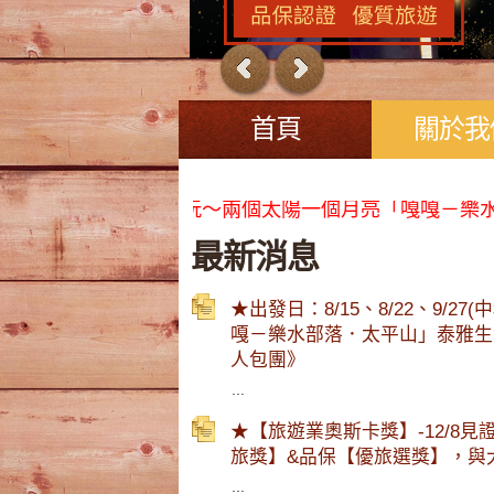
首頁
關於我
4連休) 部落就醬玩～兩個太陽一個月亮「嘎嘎－樂水部
最新消息
★出發日：8/15、8/22、9/
嘎－樂水部落．太平山」泰雅生
人包團》
...
★【旅遊業奧斯卡獎】-12/8
旅獎】&品保【優旅選獎】，與
...