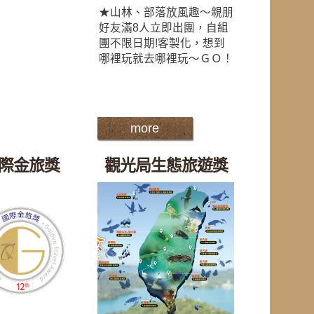
★山林、部落放風趣～親朋
好友滿8人立即出團，自組
團不限日期!客製化，想到
哪裡玩就去哪裡玩～ＧＯ！
more
際金旅獎
觀光局生態旅遊獎