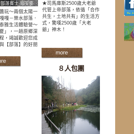
★司馬庫斯2500歲大老爺
代管上帝部落，依循「合作
醬玩～兩個太陽一
共生，土地共有」的生活方
嘎嘎－樂水部落．
式，驚嘆2500歲「大老
泰雅生活體驗營～
爺」神木！
夏」，一趟原鄉深
程，竭誠歡迎您成
與【部落】的好朋
more
re
８人包團