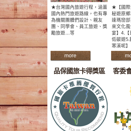
★台灣國內旅遊行程，涵蓋
★【國際
國內熱門旅遊路線，也有專
秘遊原鄉
為機關團體們設計、親友
達瑪巒部
團、同學會、員工旅遊、獎
來文化風
勵旅遊…等
宴】4.
低碳遊5
寒溪呢】
more
mo
品保國旅卡得獎區
客委會