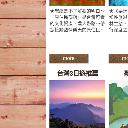
★您總是不了解我的明白～
★《要玩
「原住民部落」是台灣可貴
知性旅遊
的文化資產，達人帶路～帶
林生態‧
您接觸熱情樂天的原住民~
行深度之
more
mo
台灣3日遊推薦