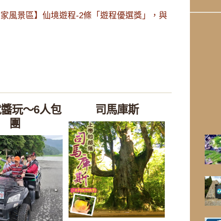
國家風景區】仙境遊程-2條「遊程優選獎」，與
醬玩～6人包
司馬庫斯
團