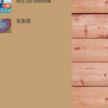
綠生活FB粉絲團
氣象圖