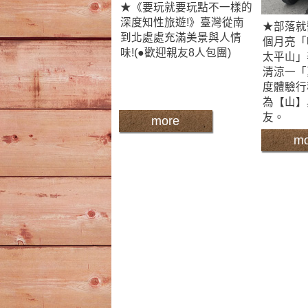
★《要玩就要玩點不一樣的
深度知性旅遊!》臺灣從南
★部落就
到北處處充滿美景與人情
個月亮「
味!(●歡迎親友8人包團)
太平山」
清涼一「
度體驗行
為【山】
友。
more
mo